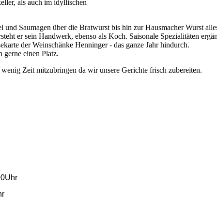
ler, als auch im idyllischen
l und Saumagen über die Bratwurst bis hin zur Hausmacher Wurst alle
steht er sein Handwerk, ebenso als Koch. Saisonale Spezialitäten ergä
isekarte der Weinschänke Henninger - das ganze Jahr hindurch.
n gerne einen Platz.
n wenig Zeit mitzubringen da wir unsere Gerichte frisch zubereiten.
00Uhr
hr