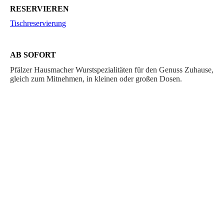
RESERVIEREN
Tischreservierung
AB SOFORT
Pfälzer Hausmacher Wurstspezialitäten für den Genuss Zuhause,
gleich zum Mitnehmen, in kleinen oder großen Dosen.
IMPRESSUM
© 2026 Thomas Konrad // Texte + Bilder
urheberrechtlich geschützt.